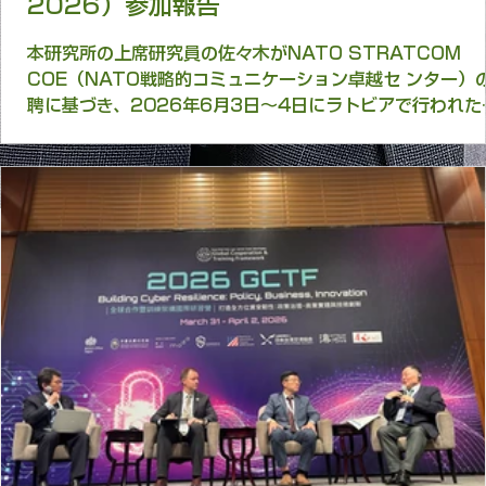
研究会 日米台関係
6月26日
国際会議（Riga STRATCOM Dialogue
2026）参加報告
本研究所の上席研究員の佐々木がNATO STRATCOM
COE（NATO戦略的コミュニケーション卓越セ ンター）
聘に基づき、2026年6月3日～4日にラトビアで行われた
Riga STRATCOM Dialogue 2026に 参加し、パネリ
として登壇したので、その概要について報告します。 １
日 程 2026年６月２日〜６月４日 ２ 場 所 ラトビア
リガ ３ 概 要 ▷ラトビア・リガで開催されたRiga
Stratcom Dialogue 2026に参加し、戦略的コミュニ
ションの最新の議論を把握することができた。佐々木は、
Dialogueの日本をテーマにした分科会に登壇した。 ▷ 
の出張を通じて確認されたのは、戦略的コミュニケーショ
は、広報や偽情報への反論にとどまらず、国家安全保障、
盟運営、社会のレジリエンス、AI時代の認知防衛に関わる