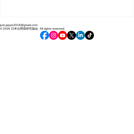
小野田 治 2023年10月16日～18日 日米台安全保障セ
ーゲームの開催 会場：台北リージェントホテル 日米
安全保障専門家による、台湾有事の際に想定される政治・
事的対応のシナ リオと、その実施のための課題を検討する
めのセミナーゲームを実施した。 本セミナーゲームを通
て得られた示唆や教訓の要点は下記のとおりである。 ・日
台の3国協力枠組について、明確な合意が形成され共有さ
just.japan2018@gmail.com
いと、三国間において、日本の防衛 ・安全保障が優先され
© 2026 日米台関係研究協会. All rights reserved.
台湾が疎かにされる懸念がある。 ・台湾有事に備えた日米
による防衛・安全保障機構を構築し、醸成・発展させ、そ 
上でインド太平洋地域における米国主導の共同防衛機構の
設が必要である。 ・中国によるグレーゾーン作戦に対する
米台の共通認識が必要である。 ・台湾への支援物資や民間
避難のための「人道回廊」に対する中国のミサイル攻撃 へ
共同対応を早急に確立する必要がある。 ・中国のミサイル
撃に対する技術的課題を早急に克服する必要がある。 ・東
ジアの「ミサイルギャップ」を埋める中距離弾道ミサイル
日本