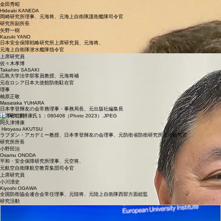
Kazuo ASANO
平成国際大学法学部教授、日本李登輝友の会副会長
​理事
梅原克彦
Katsuhiko UMEHARA
日本李登輝友の会副会長、元仙台市長、
元国際教養大学教授
理事
金田秀昭
Hideaki KANEDA
岡崎研究所理事、元海将、元海上自衛隊護衛艦隊司令官
研究所副所長
矢野一樹
Kazuki YANO
日本安全保障戦略研究所上席研究員、元海将、
元海上自衛隊潜水艦隊指令官
上席研究員
佐々木孝博
Takahiro SASAKI
広島大学法学部客員教授、元海将補
元在ロシア日本大使館防衛駐在官
理事
柚原正敬
Masataka YUHARA
日本李登輝友の会常務理事・事務局長、元出版社編集長
上席研究員
阿久津博康
Hiroyasu AKUTSU
ラブダン・アカデミー教授、日本李登輝友の会理事、元防衛省防衛研究所主任研究官
研究所所長
小野田治
Osamu ONODA
平和・安全保障研究所理事、元空将、