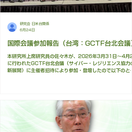
要な政策領域になっているという点である。 ▷ 戦略的コ
ニケーションの焦点は、「情報」から「認知」へ広がって
る。従来は、偽情報を見つけ、訂正し、正しい情報を届け
ことが中心だった。し
研究会 日米台関係
6月24日
国際会議参加報告（台湾：GCTF台北会議
本研究所上席研究員の佐々木が、2026年3月31日～4月
に行われたGCTF台北会議（サイバー・レジリエンス協力
新展開）に主催者招待により参加・登壇したので以下のと
り報告します。 はじめに 2026年3月31日から4月2日に
けて台北で開催されたGCTF（Global Cooperation an
Training Framework）国際ワークショップ「Building
Cyber Resilience: Policy, Business, Innovation」