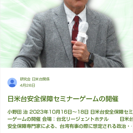
サイバー安全保障分野における民主主義諸国の協力強化を
的として実施された。台湾外交部、デジタル発展部、米国
台協会（AIT）、日本台湾交流協会、英国在台弁事処、オ
ストラリア弁事処及びカナダ駐台北貿易事務所の共催によ
開催され、29か国から130名以上の政府関係者、研究者
企業関係者が参加した。 本会議はサイバーセキュリティに関
する、単なる技術的な交流ではなく、近年深刻化する中国
ロシア・北朝鮮等によるサイバー攻撃、重要インフラへの
威、AIを活用した攻撃手法の高度化
研究会 日米台関係
4月28日
日米台安全保障セミナーゲームの開催