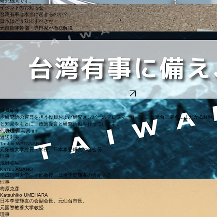
一般社団法人 日米台関係研究所
ABOUT US
一般社団法人 日米台関係研究所
JUST
Research Institute for
J
apan-
U.
S
.-
T
aiwan Relations
日本・米国・台湾に関する研究と政策提言を通じて、アジア太平洋の平和と安定に貢献する独立系
研究機関です。
​イベントのお知らせ
台湾有事は本当に起きるのか？
日本はどう対応すべきか
元自衛隊幹部・専門家が徹底解説
小川清史
（元陸上自衛隊西部方面総監）
現場を指揮した防衛の専門家
浅野和生
（平成国際大学教授・法学博士）
国際政治・情報戦の専門家
他、多数登壇
お申込みはこちらから
役員紹介
本研究所の運営を担う役員および研究メンバーのプロフィールです。日米台三拠点にまたがる経験
と知見をもとに、政策提言と研究活動を行っています。
代表理事
渡辺利夫
Toshio WATANABE
元拓殖大学総長・学長、日本李登輝友の会会長
理事
浅野和生