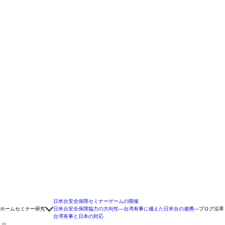
日米台安全保障セミナーゲームの開催
ホーム
セミナー
研究
日米台安全保障協力の方向性―台湾有事に備えた日米台の連携―
ブログ
沿革
台湾有事と日本の対応